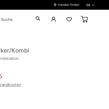
Händler finden
DE
ker/Kombi
ombination
5
sandkosten