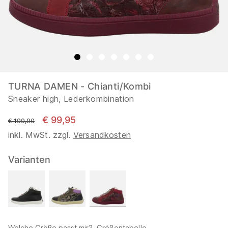
TURNA DAMEN - Chianti/Kombi
Sneaker high, Lederkombination
€ 99,95
statt
€ 199,90
inkl. MwSt. zzgl.
Versandkosten
Varianten
Welche Größe passt mir?
Größentabelle