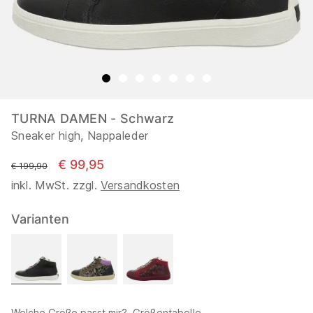
TURNA DAMEN - Schwarz
Sneaker high, Nappaleder
€ 99,95
statt
€ 199,90
inkl. MwSt. zzgl.
Versandkosten
Varianten
Welche Größe passt mir?
Größentabelle