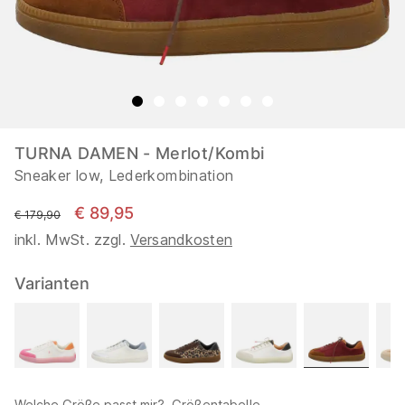
TURNA DAMEN - Merlot/Kombi
Sneaker low, Lederkombination
€ 89,95
statt
€ 179,90
inkl. MwSt. zzgl.
Versandkosten
Varianten
Welche Größe passt mir?
Größentabelle