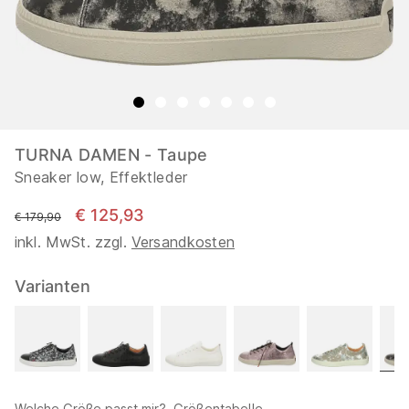
TURNA DAMEN - Taupe
Sneaker low, Effektleder
€ 125,93
statt
€ 179,90
inkl. MwSt. zzgl.
Versandkosten
Varianten
Welche Größe passt mir?
Größentabelle