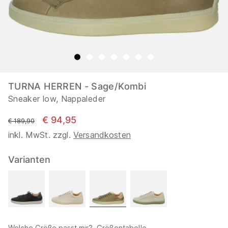
TURNA HERREN - Sage/Kombi
Sneaker low, Nappaleder
€ 94,95
statt
€ 189,90
inkl. MwSt. zzgl.
Versandkosten
Varianten
Welche Größe passt mir?
Größentabelle