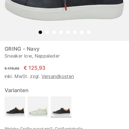
GRING - Navy
Sneaker low, Nappaleder
€ 125,93
statt
€ 179,90
inkl. MwSt. zzgl.
Versandkosten
Varianten
Welche Größe passt mir?
Größentabelle