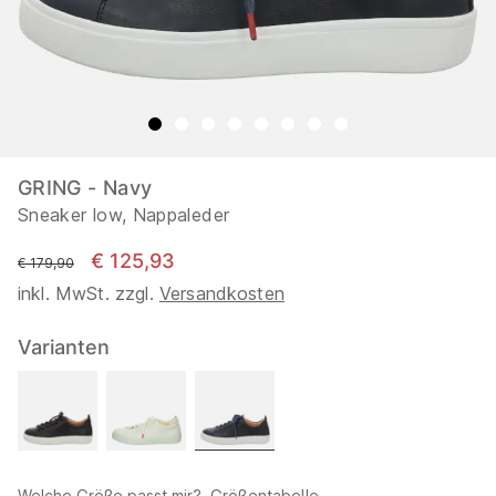
GRING - Navy
Sneaker low, Nappaleder
€ 125,93
statt
€ 179,90
inkl. MwSt. zzgl.
Versandkosten
Varianten
Welche Größe passt mir?
Größentabelle