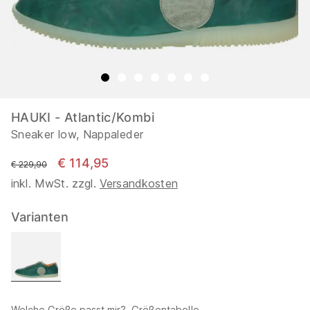
HAUKI - Atlantic/Kombi
Sneaker low, Nappaleder
€ 114,95
statt
€ 229,90
inkl. MwSt. zzgl.
Versandkosten
Varianten
Welche Größe passt mir?
Größentabelle