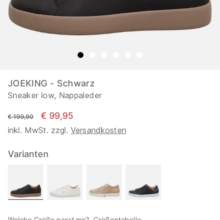
JOEKING - Schwarz
Sneaker low, Nappaleder
€ 99,95
statt
€ 199,90
inkl. MwSt. zzgl.
Versandkosten
Varianten
Welche Größe passt mir?
Größentabelle