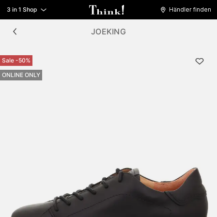
3 in 1 Shop
Händler finden
JOEKING
Sale -50%
ONLINE ONLY