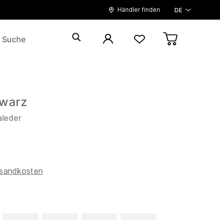
Händler finden
DE
warz
aleder
sandkosten