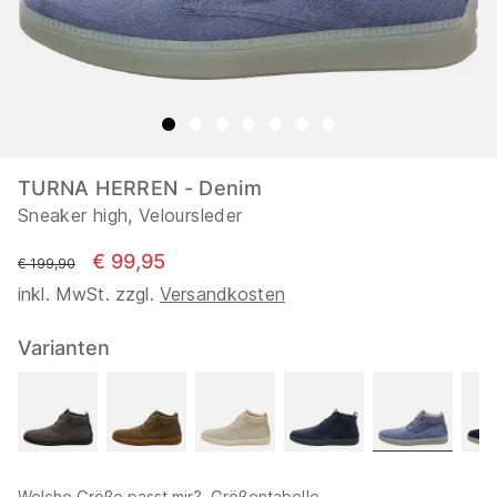
TURNA HERREN - Denim
Sneaker high, Veloursleder
€ 99,95
statt
€ 199,90
inkl. MwSt. zzgl.
Versandkosten
Varianten
Welche Größe passt mir?
Größentabelle