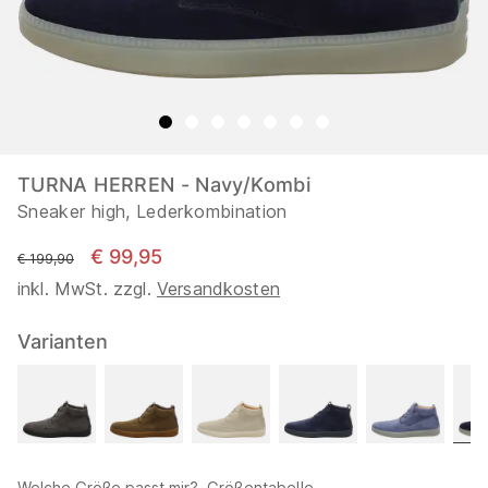
TURNA HERREN - Navy/Kombi
Sneaker high, Lederkombination
€ 99,95
statt
€ 199,90
inkl. MwSt. zzgl.
Versandkosten
Varianten
Welche Größe passt mir?
Größentabelle