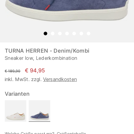
TURNA HERREN - Denim/Kombi
Sneaker low, Lederkombination
€ 94,95
statt
€ 189,90
inkl. MwSt. zzgl.
Versandkosten
Varianten
Welche Größe passt mir?
Größentabelle