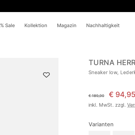
% Sale
Kollektion
Magazin
Nachhaltigkeit
TURNA HERRE
Sneaker low, Leder
€ 94,9
statt
€ 189,90
inkl. MwSt. zzgl.
Ver
Varianten