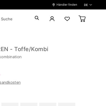
Händler finden
DE
N - Toffe/Kombi
kombination
5
sandkosten