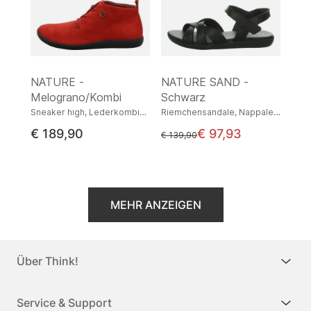
NATURE -
NATURE SAND -
Melograno/Kombi
Schwarz
Sneaker high, Lederkombination
Riemchensandale, Nappaleder
€ 189,90
€ 97,93
statt
€ 139,90
MEHR ANZEIGEN
Über Think!
Service & Support