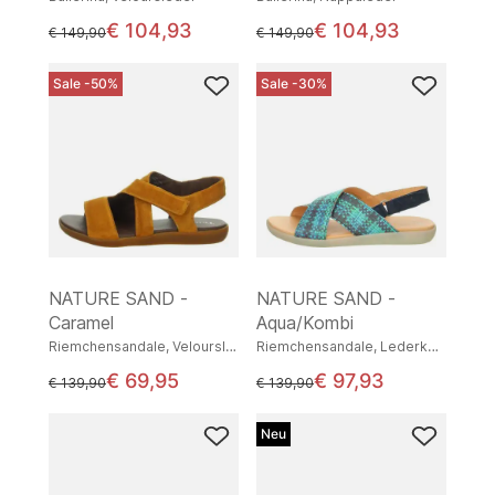
€ 104,93
€ 104,93
statt
statt
€ 149,90
€ 149,90
Sale -50%
Sale -30%
NATURE SAND -
NATURE SAND -
Caramel
Aqua/Kombi
Riemchensandale, Veloursleder
Riemchensandale, Lederkombination
€ 69,95
€ 97,93
statt
statt
€ 139,90
€ 139,90
Neu