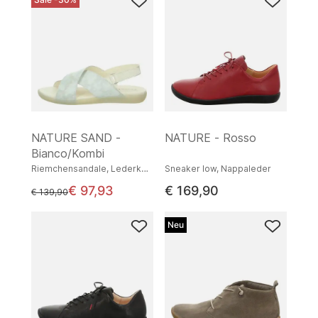
NATURE SAND -
NATURE - Rosso
Bianco/Kombi
Riemchensandale, Lederkombination
Sneaker low, Nappaleder
€ 97,93
€ 169,90
statt
€ 139,90
Neu