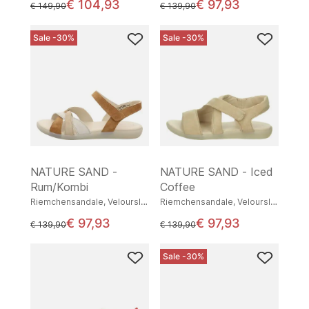
€ 104,93
€ 97,93
statt
statt
€ 149,90
€ 139,90
Sale -30%
Sale -30%
NATURE SAND -
NATURE SAND - Iced
Rum/Kombi
Coffee
Riemchensandale, Veloursleder
Riemchensandale, Veloursleder
€ 97,93
€ 97,93
statt
statt
€ 139,90
€ 139,90
Sale -30%