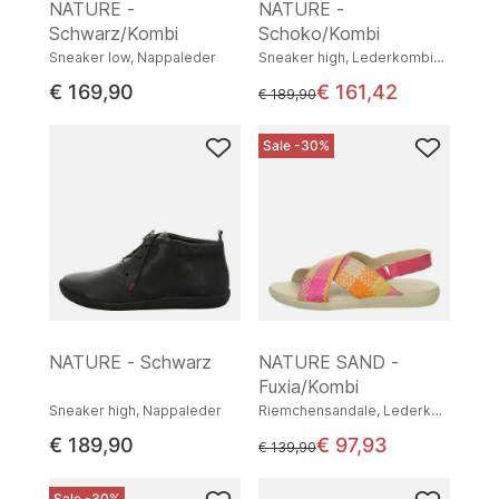
NATURE -
NATURE -
Schwarz/Kombi
Schoko/Kombi
Sneaker low, Nappaleder
Sneaker high, Lederkombination
€ 169,90
€ 161,42
statt
€ 189,90
Sale -30%
NATURE - Schwarz
NATURE SAND -
Fuxia/Kombi
Sneaker high, Nappaleder
Riemchensandale, Lederkombination
€ 189,90
€ 97,93
statt
€ 139,90
Sale -30%