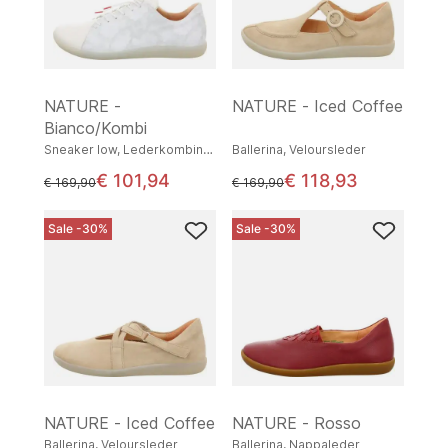
NATURE -
NATURE - Iced Coffee
Bianco/Kombi
Sneaker low, Lederkombination
Ballerina, Veloursleder
€ 101,94
€ 118,93
statt
statt
€ 169,90
€ 169,90
Sale -30%
Sale -30%
NATURE - Iced Coffee
NATURE - Rosso
Ballerina, Veloursleder
Ballerina, Nappaleder