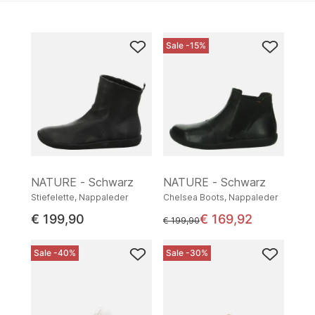
Sale -15%
NATURE - Schwarz
NATURE - Schwarz
Stiefelette, Nappaleder
Chelsea Boots, Nappaleder
€ 199,90
€ 169,92
statt
€ 199,90
Sale -40%
Sale -30%